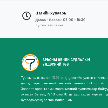
Цагийн хуваарь
Даваа - Баасан: 08:00 - 16:30
Хүлээн авч байна
Тус эмнэлэг нь анх 1926 онд одоогийн улсын клиники
дэргэд арьс өнгөний өвчнийг эмчлэх 50 ортой та
Зөвлөлт оросын эмч мэргэжилтний тусламжаар байгу
эхэлсэн бөгөөд 1940 оны 10 дугаар сарыг хүртэл 1 
бүрэлдэхүүнд багтаж байсан юм.