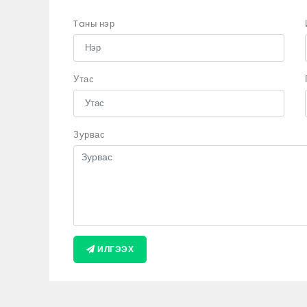
Taны нэр
Утас
Зурвас
ИЛГЭЭХ