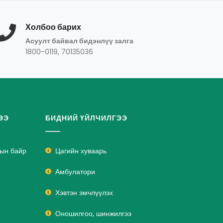
Холбоо барих
Асуулт байвал бидэнлүү залга
1800-0119, 70135036
ЭЭ
БИДНИЙ ҮЙЛЧИЛГЭЭ
лын байр
Цагийн хуваарь
Амбулатори
Хэвтэн эмчлүүлэх
Оношилгоо, шинжилгээ