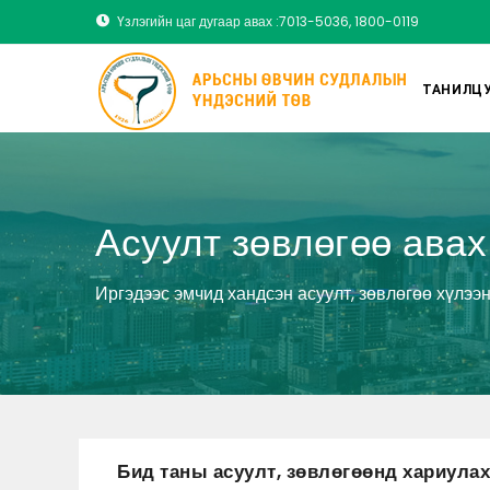
Үзлэгийн цаг дугаар авах :7013-5036, 1800-0119
ТАНИЛЦУ
Асуулт зөвлөгөө авах
Иргэдээс эмчид хандсэн асуулт, зөвлөгөө хүлээн
Бид таны асуулт, зөвлөгөөнд хариулах