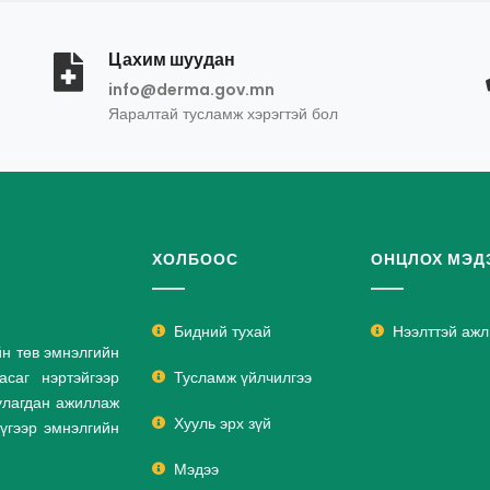
Цахим шуудан
info@derma.gov.mn
Яаралтай тусламж хэрэгтэй бол
ХОЛБООС
ОНЦЛОХ МЭД
Бидний тухай
Нээлттэй аж
йн төв эмнэлгийн
саг нэртэйгээр
Тусламж үйлчилгээ
улагдан ажиллаж
Хууль эрх зүй
дүгээр эмнэлгийн
Мэдээ