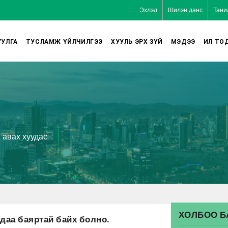
Эхлэл
Шилэн данс
Тани
УЛГА
ТУСЛАМЖ ҮЙЛЧИЛГЭЭ
ХУУЛЬ ЭРХ ЗҮЙ
МЭДЭЭ
ИЛ ТО
 авах хуудас.
ХОЛБОО Б
даа баяртай байх болно.