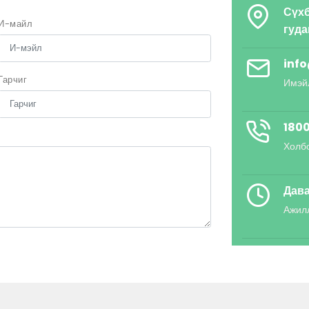
Сүхб
И-майл
гуд
inf
Гарчиг
Имэй
1800
Холб
Дава
Ажил