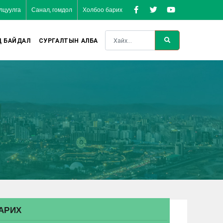
лцуулга
Санал, гомдол
Холбоо барих
Д БАЙДАЛ
СУРГАЛТЫН АЛБА
АРИХ