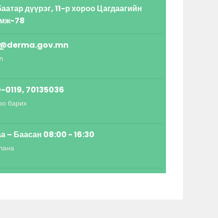
аатар дүүрэг, 11-р хороо Цагдаагийн
амж-78
o@derma.gov.mn
л
-0119, 70135036
оо барих
а – Баасан 08:00 - 16:30
лана