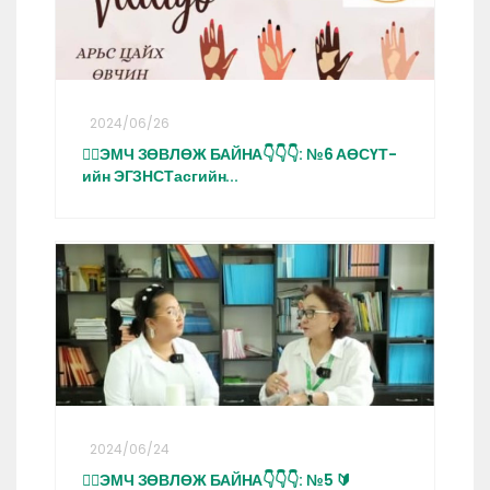
2024/06/26
👩‍⚕️ЭМЧ ЗӨВЛӨЖ БАЙНА👇👇👇: №6 АӨСҮТ-
ийн ЭГЗНСТасгийн...
2024/06/24
👩‍⚕️ЭМЧ ЗӨВЛӨЖ БАЙНА👇👇👇: №5 🔰