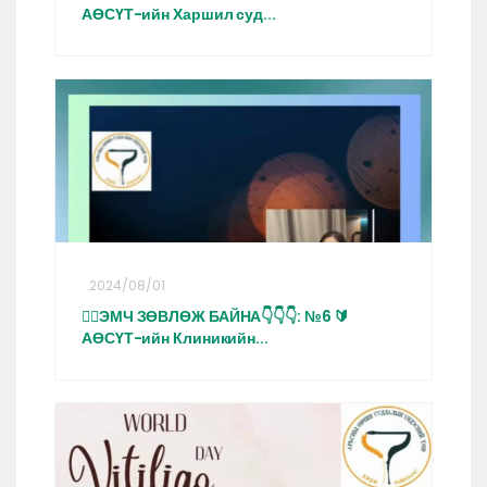
АӨСҮТ-ийн Харшил суд...
2024/08/01
👩‍⚕️ЭМЧ ЗӨВЛӨЖ БАЙНА👇👇👇: №6 🔰
АӨСҮТ-ийн Клиникийн...