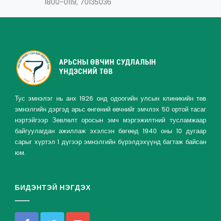
1800-0119, 70135036
Тус эмнэлэг нь анх 1926 онд одоогийн улсын клиникийн төв
эмнэлгийн дэргэд арьс өнгөний өвчнийг эмчлэх 50 ортой тасаг
нэртэйгээр Зөвлөлт оросын эмч мэргэжилтний тусламжаар
байгуулагдан ажиллаж эхэлсэн бөгөөд 1940 оны 10 дугаар
сарыг хүртэл 1 дүгээр эмнэлгийн бүрэлдэхүүнд багтаж байсан
юм.
БИДЭНТЭЙ НЭГДЭХ