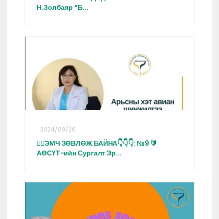
Н.Золбаяр “Б...
2024/09/26
👩‍⚕️ЭМЧ ЗӨВЛӨЖ БАЙНА👇👇👇: №9 🔰
АӨСҮТ-ийн Сургалт Эр...