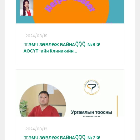
2024/08/19
👩‍⚕️ЭМЧ ЗӨВЛӨЖ БАЙНА👇👇👇: №8 🔰
АӨСҮТ-ийн Клиникийн...
2024/08/12
👩‍⚕️ЭМЧ ЗӨВЛӨЖ БАЙНА👇👇👇: №7 🔰