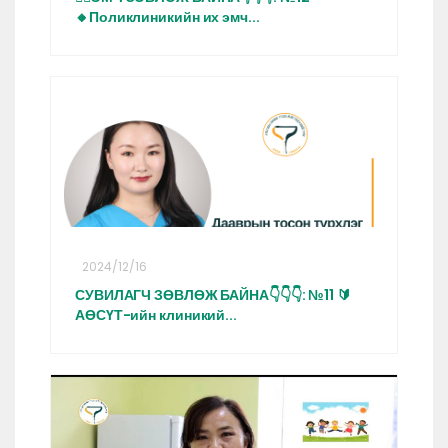
🔸Поликлиникийн их эмч...
2024/12/16
СУВИЛАГЧ ЗӨВЛӨЖ БАЙНА👇👇👇: №11 🔰
АӨСҮТ-ийн клиникий...