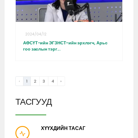
2024/04/12
АӨСҮТ-ийн ЭГЗНСТ-ийн эрхлэгч, Арьс
гоо заслын тэрг...
‹
1
2
3
4
›
ТАСГУУД
ХҮҮХДИЙН ТАСАГ