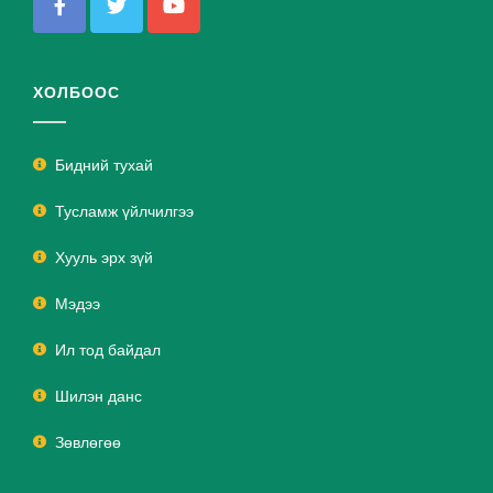
ХОЛБООС
Бидний тухай
Тусламж үйлчилгээ
Хууль эрх зүй
Мэдээ
Ил тод байдал
Шилэн данс
Зөвлөгөө