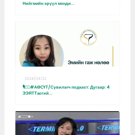
Нийгмийн эрүүл мэнди...
2024/04/22
🎙👩‍⚕️#АӨСҮТ/Cувилагч подкаст: Дугаар: 4
ЭЭЯТТасгий...