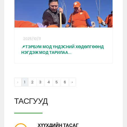
2025/10/11
📌ТЭРБУМ МОД ҮНДЭСНИЙ ХӨДӨЛГӨӨНД
НЭГДЭЖ МОД ТАРИЛАА...
‹
1
2
3
4
5
6
›
ТАСГУУД
ХҮҮХДИЙН ТАСАГ