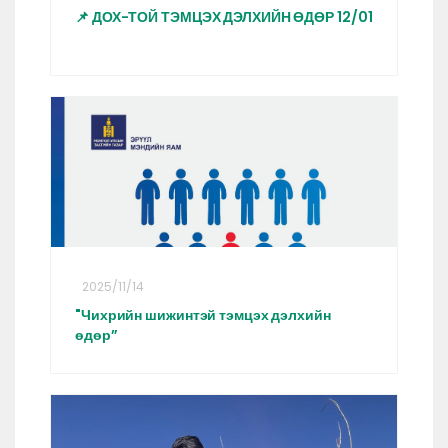
📌 ДОХ-ТОЙ ТЭМЦЭХ ДЭЛХИЙН ӨДӨР 12/01
2025/11/14
"Чихрийн шижинтэй тэмцэх дэлхийн
өдөр”