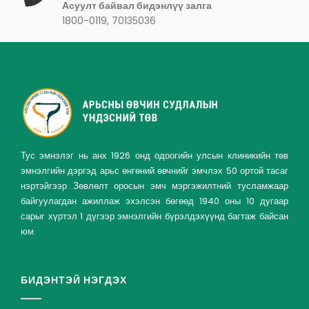
Асуулт байвал бидэнлүү залга
1800-0119, 70135036
Тус эмнэлэг нь анх 1926 онд одоогийн улсын клиникийн төв
эмнэлгийн дэргэд арьс өнгөний өвчнийг эмчлэх 50 ортой тасаг
нэртэйгээр Зөвлөлт оросын эмч мэргэжилтний тусламжаар
байгуулагдан ажиллаж эхэлсэн бөгөөд 1940 оны 10 дугаар
сарыг хүртэл 1 дүгээр эмнэлгийн бүрэлдэхүүнд багтаж байсан
юм.
БИДЭНТЭЙ НЭГДЭХ