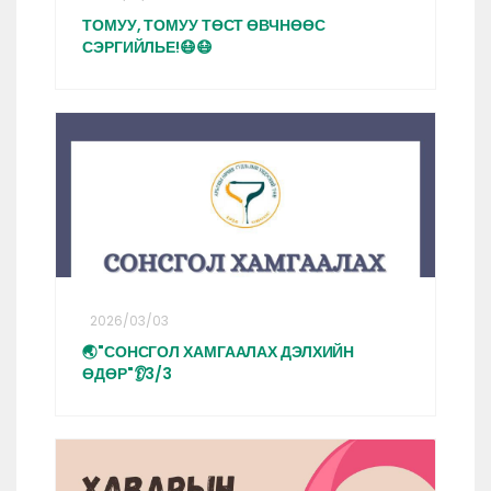
ТОМУУ, ТОМУУ ТӨСТ ӨВЧНӨӨС
СЭРГИЙЛЬЕ!😷😷
2026/03/03
🌏"СОНСГОЛ ХАМГААЛАХ ДЭЛХИЙН
ӨДӨР"👂3/3