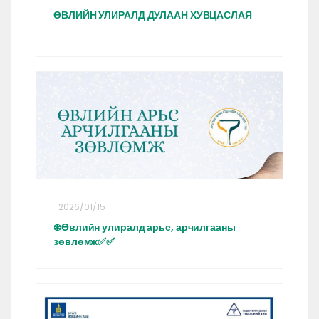
ӨВЛИЙН УЛИРАЛД ДУЛААН ХУВЦАСЛАЯ
2026/01/15
❄️Өвлийн улиралд арьс, арчилгааны
зөвлөмж✅✅