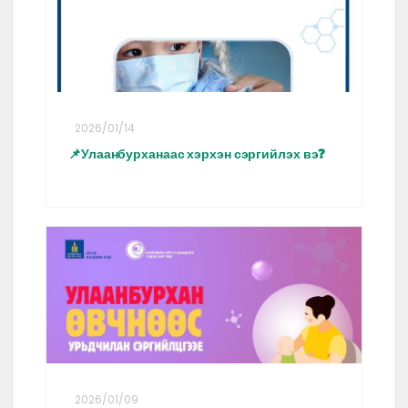
2026/01/14
📌Улаанбурханаас хэрхэн сэргийлэх вэ❓
2026/01/09