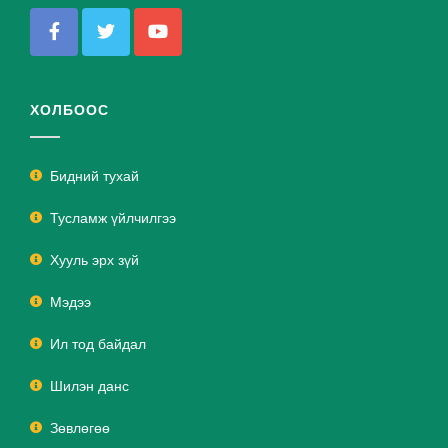
ХОЛБООС
Бидний тухай
Тусламж үйлчилгээ
Хууль эрх зүй
Мэдээ
Ил тод байдал
Шилэн данс
Зөвлөгөө