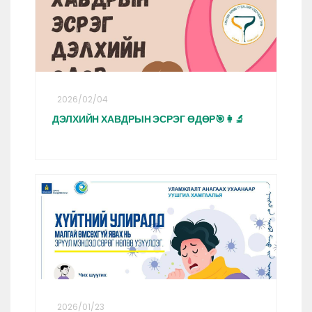
2026/02/04
ДЭЛХИЙН ХАВДРЫН ЭСРЭГ ӨДӨР🎯👩‍🔬
2026/01/23