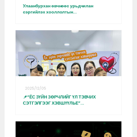
Улаанбурхан өвчнөөс урьдчилан
сэргийлэх хооллолтын...
2025/12/05
📌“ЁС ЗҮЙН ЗӨРЧЛИЙГ ҮЛ ТЭВЧИХ
СЭТГЭЛГЭЭГ ХЭВШҮҮЛЬЕ”...