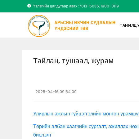
Үзлэгийн цаг дугаар авах :7013-5036, 1800-0119
ТАНИЛЦУ
Тайлан, тушаал, журам
2025-04-16 09:54:00
Улирлын ажлын гүйцэтгэлийн мөнгөн урамшу
Төрийн албан хаагчийн сургалт, ажиллах нөх
биелэлт