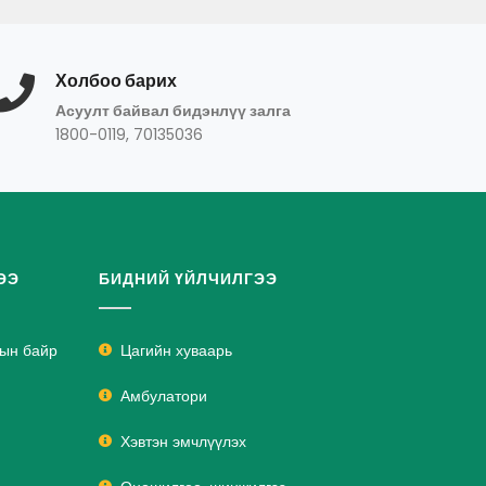
Холбоо барих
Асуулт байвал бидэнлүү залга
1800-0119, 70135036
ЭЭ
БИДНИЙ ҮЙЛЧИЛГЭЭ
лын байр
Цагийн хуваарь
Амбулатори
Хэвтэн эмчлүүлэх