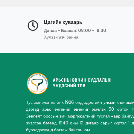
Цагийн хуваарь
Даваа - Баасан: 08:00 - 16:30
Хүлээн авч байна
Тус эмнэлэг нь анх 1926 онд одоогийн улсын клиники
дэргэд арьс өнгөний өвчнийг эмчлэх 50 ортой та
Зөвлөлт оросын эмч мэргэжилтний тусламжаар байгу
эхэлсэн бөгөөд 1940 оны 10 дугаар сарыг хүртэл 1 
бүрэлдэхүүнд багтаж байсан юм.