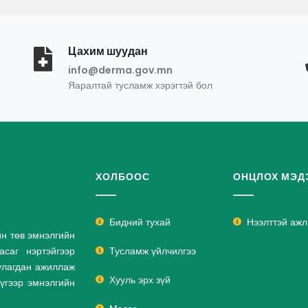
Цахим шуудан
info@derma.gov.mn
Яаралтай тусламж хэрэгтэй бол
ХОЛБООС
ОНЦЛОХ МЭД
Бидний тухай
Нээлттэй аж
йн төв эмнэлгийн
саг нэртэйгээр
Тусламж үйлчилгээ
улагдан ажиллаж
Хууль эрх зүй
дүгээр эмнэлгийн