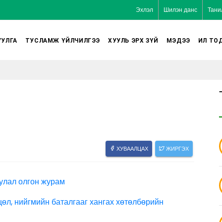
Эхлэл
Шилэн данс
Тани
УЛГА
ТУСЛАМЖ ҮЙЛЧИЛГЭЭ
ХУУЛЬ ЭРХ ЗҮЙ
МЭДЭЭ
ИЛ ТО
ХУВААЛЦАХ
ЖИРГЭХ
улал олгон журам
цөл, нийгмийн баталгааг хангах хөтөлбөрийн