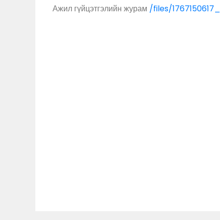
Ажил гүйцэтгэлийн журам
/files/176715061