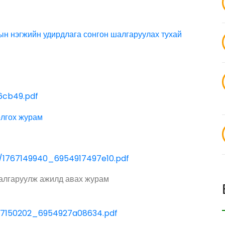
ын нэгжийн удирдлага сонгон шалгаруулах тухай
6cb49.pdf
олгох журам
es/1767149940_6954917497e10.pdf
шалгаруулж ажилд авах журам
767150202_6954927a08634.pdf