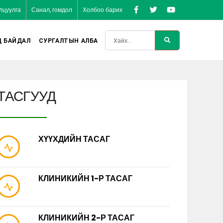
лцуулга
Санал, гомдол
Холбоо барих
Д БАЙДАЛ
СУРГАЛТЫН АЛБА
ТАСГУУД
ХҮҮХДИЙН ТАСАГ
КЛИНИКИЙН 1-Р ТАСАГ
КЛИНИКИЙН 2-Р ТАСАГ