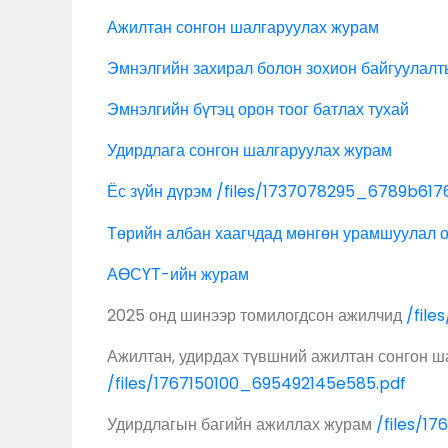
Ажилтан сонгон шалгаруулах журам
Эмнэлгийн захирал болон зохион байгуулалт
Эмнэлгийн бүтэц орон тоог батлах тухай
Удирдлага сонгон шалгаруулах журам
Ёс зүйн дүрэм
/files/1737078295_6789b617
Төрийн албан хаагчдад мөнгөн урамшуулал 
АӨСҮТ-ийн журам
2025 онд шинээр томилогдсон ажилчид
/fil
Ажилтан, удирдах түвшний ажилтан сонгон 
/files/1767150100_695492145e585.pdf
Удирдлагын багийн ажиллах журам
/files/1