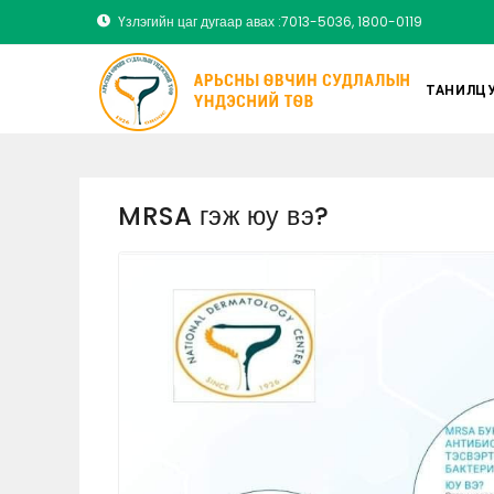
Үзлэгийн цаг дугаар авах :7013-5036, 1800-0119
ТАНИЛЦУ
MRSA гэж юу вэ?