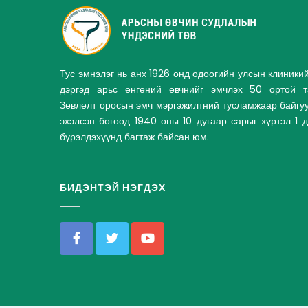
Тус эмнэлэг нь анх 1926 онд одоогийн улсын клиники
дэргэд арьс өнгөний өвчнийг эмчлэх 50 ортой та
Зөвлөлт оросын эмч мэргэжилтний тусламжаар байгу
эхэлсэн бөгөөд 1940 оны 10 дугаар сарыг хүртэл 1 
бүрэлдэхүүнд багтаж байсан юм.
БИДЭНТЭЙ НЭГДЭХ