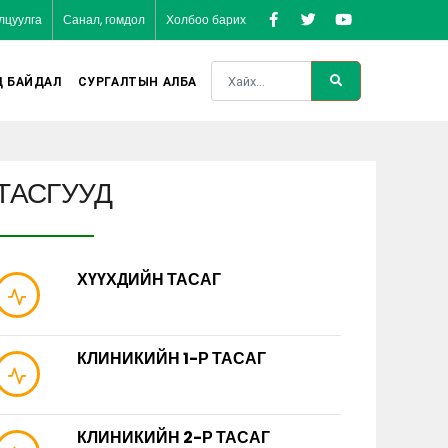
лцуулга
Санал, гомдол
Холбоо барих
Д БАЙДАЛ
СУРГАЛТЫН АЛБА
ТАСГУУД
ХҮҮХДИЙН ТАСАГ
КЛИНИКИЙН 1-Р ТАСАГ
КЛИНИКИЙН 2-Р ТАСАГ