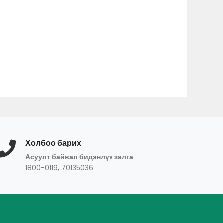
Холбоо барих
Асуулт байвал бидэнлүү залга
1800-0119, 70135036