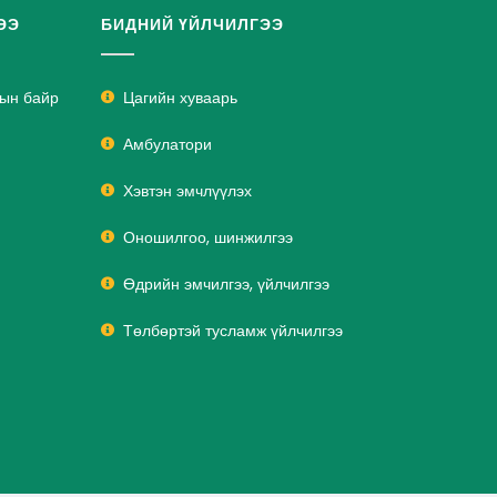
ЭЭ
БИДНИЙ ҮЙЛЧИЛГЭЭ
лын байр
Цагийн хуваарь
Амбулатори
Хэвтэн эмчлүүлэх
Оношилгоо, шинжилгээ
Өдрийн эмчилгээ, үйлчилгээ
Төлбөртэй тусламж үйлчилгээ