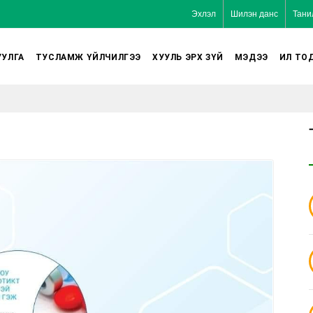
Эхлэл
Шилэн данс
Тани
УЛГА
ТУСЛАМЖ ҮЙЛЧИЛГЭЭ
ХУУЛЬ ЭРХ ЗҮЙ
МЭДЭЭ
ИЛ ТО