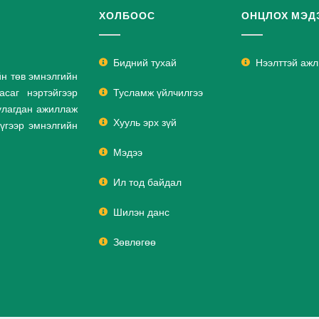
ХОЛБООС
ОНЦЛОХ МЭД
Бидний тухай
Нээлттэй аж
йн төв эмнэлгийн
саг нэртэйгээр
Тусламж үйлчилгээ
улагдан ажиллаж
Хууль эрх зүй
дүгээр эмнэлгийн
Мэдээ
Ил тод байдал
Шилэн данс
Зөвлөгөө