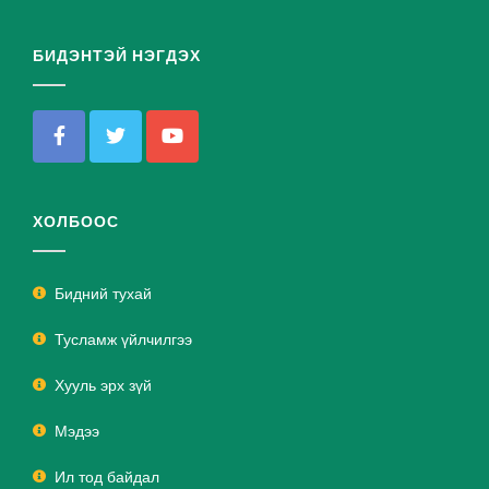
БИДЭНТЭЙ НЭГДЭХ
ХОЛБООС
Бидний тухай
Тусламж үйлчилгээ
Хууль эрх зүй
Мэдээ
Ил тод байдал