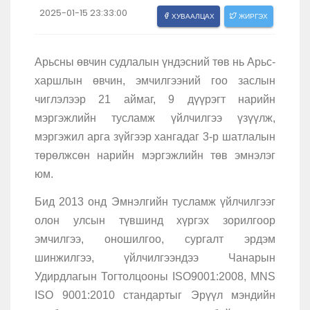
2025-01-15 23:33:00
ХУВААЛЦАХ
ЖИРГЭХ
Арьсны өвчин судлалын үндэсний төв нь Арьс-
харшлын өвчин, эмчилгээний гоо заслын
чиглэлээр 21 аймаг, 9 дүүрэгт нарийн
мэргэжлийн тусламж үйлчилгээ үзүүлж,
мэргэжил арга зүйгээр хангадаг 3-р шатлалын
төрөлжсөн нарийн мэргэжлийн төв эмнэлэг
юм.
Бид 2013 онд Эмнэлгийн тусламж үйлчилгээг
олон улсын түвшинд хүргэх зорилгоор
эмчилгээ, оношилгоо, сургалт эрдэм
шинжилгээ, үйлчилгээндээ Чанарын
Удирдлагын Тогтолцооны ISO9001:2008, MNS
ISO 9001:2010 стандартыг Эрүүл мэндийн