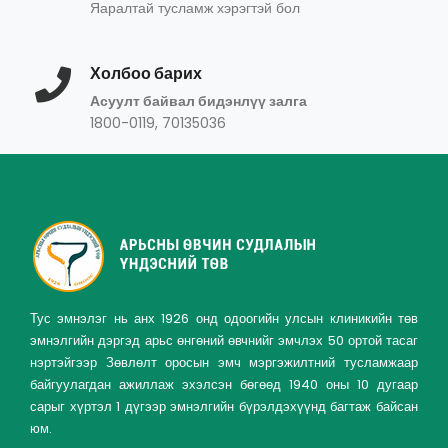
Яаралтай тусламж хэрэгтэй бол
Холбоо барих
Асуулт байвал бидэнлүү залга
1800-0119, 70135036
Тус эмнэлэг нь анх 1926 онд одоогийн улсын клиникийн төв
эмнэлгийн дэргэд арьс өнгөний өвчнийг эмчлэх 50 ортой тасаг
нэртэйгээр Зөвлөлт оросын эмч мэргэжилтний тусламжаар
байгуулагдан ажиллаж эхэлсэн бөгөөд 1940 оны 10 дугаар
сарыг хүртэл 1 дүгээр эмнэлгийн бүрэлдэхүүнд багтаж байсан
юм.