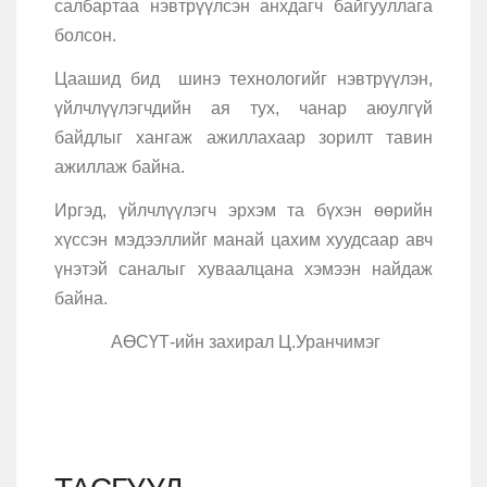
салбартаа нэвтрүүлсэн анхдагч байгууллага
болсон.
Цаашид бид шинэ технологийг нэвтрүүлэн,
үйлчлүүлэгчдийн ая тух, чанар аюулгүй
байдлыг хангаж ажиллахаар зорилт тавин
ажиллаж байна.
Иргэд, үйлчлүүлэгч эрхэм та бүхэн өөрийн
хүссэн мэдээллийг манай цахим хуудсаар авч
үнэтэй саналыг хуваалцана хэмээн найдаж
байна.
АӨСҮТ-ийн захирал Ц.Уранчимэг