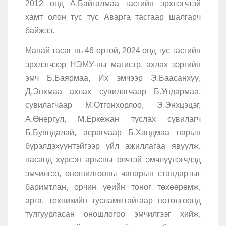
2012 онд А.Байгалмаа тасгийн эрхлэгчтэй
хамт олон тус тус Аварга тасгаар шалгарч
байжээ.
Манай тасаг нь 46 ортой, 2024 онд тус тасгийн
эрхлэгчээр НЭМУ-ны магистр, ахлах зэргийн
эмч Б.Баярмаа, Их эмчээр Э.Баасанхүү,
Д.Энхмаа ахлах сувилагчаар Б.Ундармаа,
сувилагчаар М.Отгонхорлоо, Э.Энхцэцэг,
А.Өнергул, М.Еркежан туслах сувилагч
Б.Буяндалай, асрагчаар Б.Хандмаа нарын
бүрэлдэхүүнтэйгээр үйл ажиллагаа явуулж,
насанд хүрсэн арьсны өвчтэй эмчлүүлэгчдэд
эмчилгээ, оношилгооны чанарын стандартыг
баримтлан, орчин үеийн тоног төхөөрөмж,
арга, техникийн тусламжтайгаар нотолгоонд
тулгуурласан оношлогоо эмчилгээг хийж,