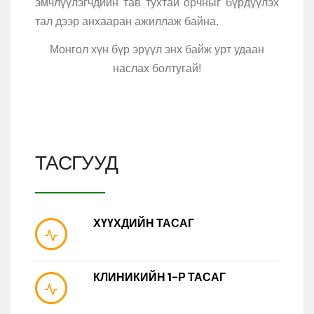
эмчлүүлэгчдийн тав тухтай орчныг бүрдүүлэх
тал дээр анхааран ажиллаж байна.
Монгол хүн бүр эрүүл энх байж урт удаан
наслах болтугай!
ТАСГУУД
ХҮҮХДИЙН ТАСАГ
КЛИНИКИЙН 1-Р ТАСАГ