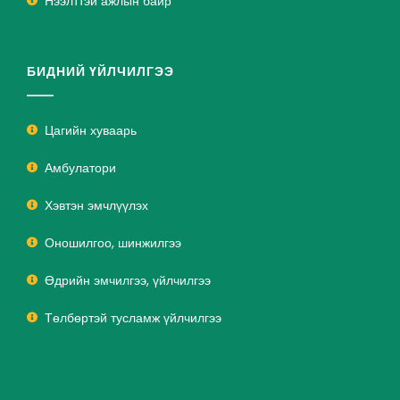
Нээлттэй ажлын байр
БИДНИЙ ҮЙЛЧИЛГЭЭ
Цагийн хуваарь
Амбулатори
Хэвтэн эмчлүүлэх
Оношилгоо, шинжилгээ
Өдрийн эмчилгээ, үйлчилгээ
Төлбөртэй тусламж үйлчилгээ