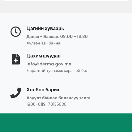
Цагийн хуваарь
Даваа - Баасан: 08:00 - 16:30
Хүлээн авч байна
Цахим шуудан
info@derma.gov.mn
Яаралтай тусламж хэрэгтэй бол
Холбоо барих
Асуулт байвал бидэнлүү залга
1800-0119, 70135036