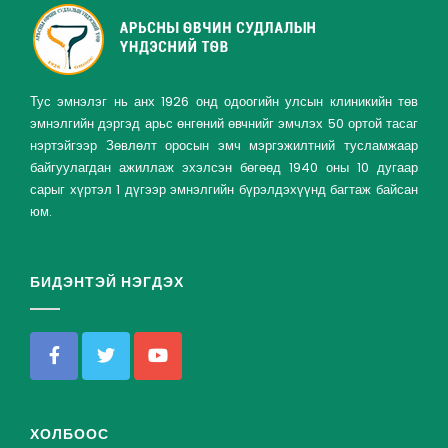
Тус эмнэлэг нь анх 1926 онд одоогийн улсын клиникийн төв
эмнэлгийн дэргэд арьс өнгөний өвчнийг эмчлэх 50 ортой тасаг
нэртэйгээр Зөвлөлт оросын эмч мэргэжилтний тусламжаар
байгуулагдан ажиллаж эхэлсэн бөгөөд 1940 оны 10 дугаар
сарыг хүртэл 1 дүгээр эмнэлгийн бүрэлдэхүүнд багтаж байсан
юм.
БИДЭНТЭЙ НЭГДЭХ
ХОЛБООС