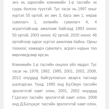
энэ нь одоогийн клиникийн 1-р тасгийн эх
суурь болсон түүхтэй. Тус тасаг нь 1997 оныг
хүртэл 55 ортой, их эмч 3, бага эмч 1, нярав
сувилагч 1, ээлжийн сувилагч 4, 4
асрагчтайгаар ажиллаж байгаад 1993 оноос
50 ортой, 2003 оноос 42 ортой, 2020 оноос 46
ортойгоор одоог хүртэл ажиллаж байна. Орны
тооноос хамаарч сувилагч, асрагч нарын тоо
өөрчлөгдсөөр ирсэн.
Клиникийн 1-р тасгийн онцлох үйл явдал: Тус
тасаг нь 1978, 1982, 1995, 2001, 2002, 2008,
2012 онуудад байгууллагын аварга тасгаар
шалгарсан. Үүнд: 1995 онд Бу.Оюун тасгийн
эрхлэгчтэй хамт олон, 2001, 2002 онуудад
Г.Цогзол тасгийн эрхлэгчтэй хамт олон, 2008
онд Д.Батцэцэг тасгийн эрхлэгчтэй хамт олон,