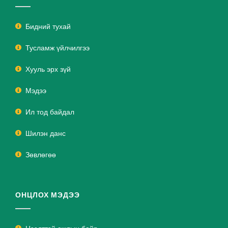
Бидний тухай
Тусламж үйлчилгээ
Хууль эрх зүй
Мэдээ
Ил тод байдал
Шилэн данс
Зөвлөгөө
ОНЦЛОХ МЭДЭЭ