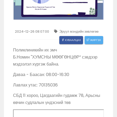
2024-12-26 08:07:00
Эрүүл мэндийн зөвлөгөө
ХУВААЛЦАХ
ЖИРГЭХ
Поликлиникийн их эмч
Б.Номин "ХУМСНЫ МӨӨГӨНЦӨР” сэвдээр
мэдээлэл хүргэж байна.
Даваа - Баасан: 08:00-16:30
Лавлах утас: 70135036
СБД 11 хороо, Цагдаагийн гудамж 78, Арьсны
өвчин судлалын үндэсний төв