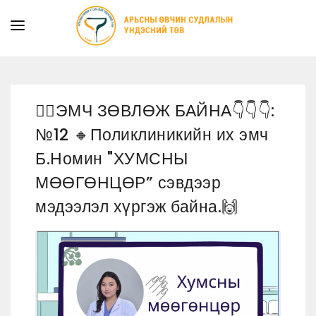
ТАНИЛЦУУЛГА
ТУСЛАМЖ ҮЙЛЧИЛГЭЭ
👩‍⚕️ЭМЧ ЗӨВЛӨЖ БАЙНА👇👇👇:
ХУУЛЬ ЭРХ ЗҮЙ
№12 🔸Поликлиникийн их эмч
МЭДЭЭ
Б.Номин "ХУМСНЫ
ИЛ ТОД БАЙДАЛ
МӨӨГӨНЦӨР” сэвдээр
СУРГАЛТЫН АЛБА
мэдээлэл хүргэж байна.🙌