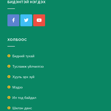
БИДЭНТЭЙ НЭГДЭХ
ХОЛБООС
Бидний тухай
Тусламж үйлчилгээ
Хууль эрх зүй
Мэдээ
Ил тод байдал
Шилэн данс