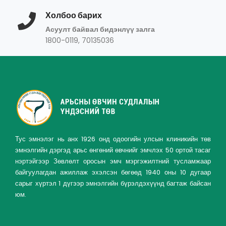
Холбоо барих
Асуулт байвал бидэнлүү залга
1800-0119, 70135036
Тус эмнэлэг нь анх 1926 онд одоогийн улсын клиникийн төв
эмнэлгийн дэргэд арьс өнгөний өвчнийг эмчлэх 50 ортой тасаг
нэртэйгээр Зөвлөлт оросын эмч мэргэжилтний тусламжаар
байгуулагдан ажиллаж эхэлсэн бөгөөд 1940 оны 10 дугаар
сарыг хүртэл 1 дүгээр эмнэлгийн бүрэлдэхүүнд багтаж байсан
юм.