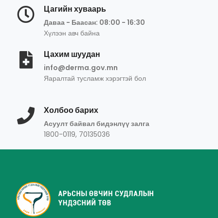
Цагийн хуваарь
Даваа - Баасан: 08:00 - 16:30
Хүлээн авч байна
Цахим шуудан
info@derma.gov.mn
Яаралтай тусламж хэрэгтэй бол
Холбоо барих
Асуулт байвал бидэнлүү залга
1800-0119, 70135036