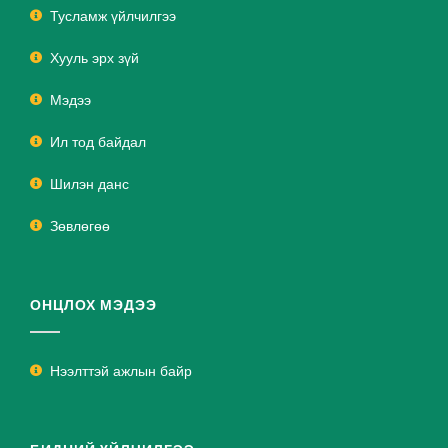
Тусламж үйлчилгээ
Хууль эрх зүй
Мэдээ
Ил тод байдал
Шилэн данс
Зөвлөгөө
ОНЦЛОХ МЭДЭЭ
Нээлттэй ажлын байр