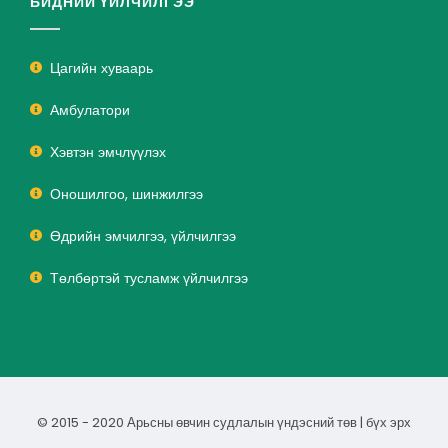
БИДНИЙ ҮЙЛЧИЛГЭЭ
Цагийн хуваарь
Амбулатори
Хэвтэн эмчлүүлэх
Оношилгоо, шинжилгээ
Өдрийн эмчилгээ, үйлчилгээ
Төлбөртэй тусламж үйлчилгээ
© 2015 - 2020 Арьсны өвчин судлалын үндэсний төв | бүх эрх