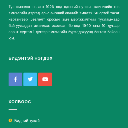
Тус эмнэлэг нь анх 1926 онд одоогийн улсын клиникийн төв
эмнэлгийн дэргэд арьс өнгөний өвчнийг эмчлэх 50 ортой тасаг
нэртэйгээр Зөвлөлт оросын эмч мэргэжилтний тусламжаар
байгуулагдан ажиллаж эхэлсэн бөгөөд 1940 оны 10 дугаар
сарыг хүртэл 1 дүгээр эмнэлгийн бүрэлдэхүүнд багтаж байсан
юм.
БИДЭНТЭЙ НЭГДЭХ
ХОЛБООС
Бидний тухай