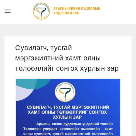
ТАНИЛЦУУЛГА
ТУСЛАМЖ ҮЙЛЧИЛГЭЭ
Сувилагч, тусгай
ХУУЛЬ ЭРХ ЗҮЙ
мэргэжилтний хамт олны
МЭДЭЭ
төлөөллийг сонгох хурлын зар
ИЛ ТОД БАЙДАЛ
СУРГАЛТЫН АЛБА