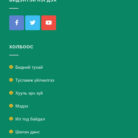
БИДЭНТЭЙ НЭГДЭХ
ХОЛБООС
Бидний тухай
Тусламж үйлчилгээ
Хууль эрх зүй
Мэдээ
Ил тод байдал
Шилэн данс