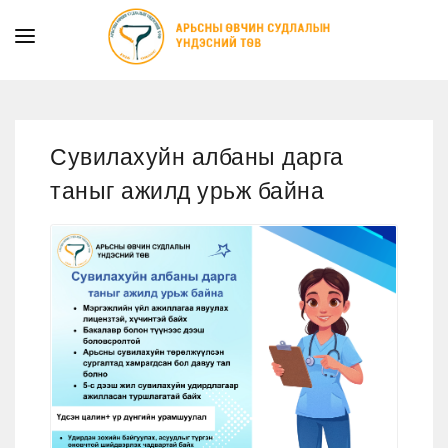
ТАНИЛЦУУЛГА
ТУСЛАМЖ ҮЙЛЧИЛГЭЭ
Сувилахуйн албаны дарга
ХУУЛЬ ЭРХ ЗҮЙ
таныг ажилд урьж байна
МЭДЭЭ
ИЛ ТОД БАЙДАЛ
СУРГАЛТЫН АЛБА