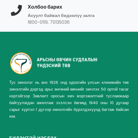
Холбоо барих
Асуулт байвал бидэнлүү залга
1800-0119, 70135036
Тус эмнэлэг нь анх 1926 онд одоогийн улсын клиникийн төв
эмнэлгийн дэргэд арьс өнгөний өвчнийг эмчлэх 50 ортой тасаг
нэртэйгээр Зөвлөлт оросын эмч мэргэжилтний тусламжаар
байгуулагдан ажиллаж эхэлсэн бөгөөд 1940 оны 10 дугаар
сарыг хүртэл 1 дүгээр эмнэлгийн бүрэлдэхүүнд багтаж байсан
юм.