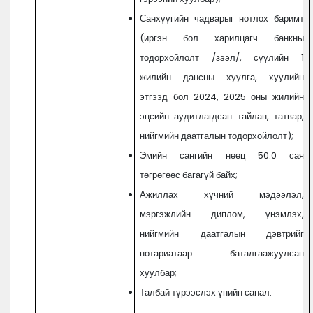
Санхүүгийн чадварыг нотлох баримт
(иргэн бол харилцагч банкны
тодорхойлолт /зээл/, сүүлийн 1
жилийн дансны хуулга, хуулийн
этгээд бол 2024, 2025 оны жилийн
эцсийн аудитлагдсан тайлан, татвар,
нийгмийн даатгалын тодорхойлолт);
Эмийн сангийн нөөц 50.0 сая
төгрөгөөс багагүй байх;
Ажиллах хүчний мэдээлэл,
мэргэжлийн диплом, үнэмлэх,
нийгмийн даатгалын дэвтрийг
нотариатаар баталгаажуулсан
хуулбар;
Талбай түрээслэх үнийн санал.