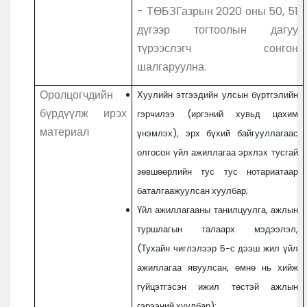
- ТӨБЗГазрын 2020 оны 50, 51
дүгээр тогтоолын дагуу
түрээслэгч сонгон
шалгаруулна.
Оролцогчдийн
Хуулийн этгээдийн улсын бүртгэлийн
бүрдүүлж ирэх
гэрчилээ (иргэний хувьд цахим
материал
үнэмлэх), эрх бүхий байгууллагаас
олгосон үйл ажиллагаа эрхлэх тусгай
зөвшөөрлийн тус тус нотариатаар
баталгаажуулсан хуулбар;
Үйл ажиллагааны танилцуулга, ажлын
туршлагын талаарх мэдээлэл,
(Тухайн чиглэлээр 5-с дээш жил үйл
ажиллагаа явуулсан, өмнө нь хийж
гүйцэтгэсэн ижил төстэй ажлын
гэрээний хуулбар);