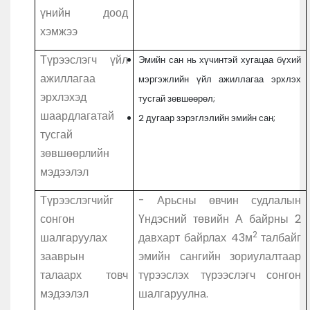
үнийн доод
хэмжээ
Түрээслэгч үйл
Эмийн сан нь хүчинтэй хугацаа бүхий
ажиллагаа
мэргэжлийн үйл ажиллагаа эрхлэх
эрхлэхэд
тусгай зөвшөөрөл;
шаардлагатай
2 дугаар зэрэглэлийн эмийн сан;
тусгай
зөвшөөрлийн
мэдээлэл
Түрээслэгчийг
- Арьсны өвчин судлалын
сонгон
Үндэсний төвийн А байрны 2
2
шалгаруулах
давхарт байрлах 43м
талбайг
зааврын
эмийн сангийн зориулалтаар
талаарх товч
түрээслэх түрээслэгч сонгон
мэдээлэл
шалгаруулна.