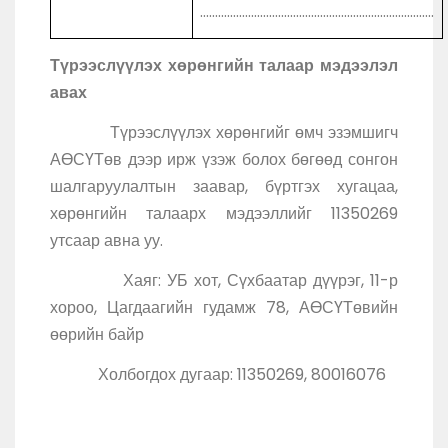
..............................................................................
Түрээслүүлэх хөрөнгийн талаар мэдээлэл
авах
Түрээслүүлэх хөрөнгийг өмч эзэмшигч
АӨСҮТөв дээр ирж үзэж болох бөгөөд сонгон
шалгаруулалтын заавар, бүртгэх хугацаа,
хөрөнгийн талаарх мэдээллийг 11350269
утсаар авна уу.
Хаяг: УБ хот, Сүхбаатар дүүрэг, 11-р
хороо, Цагдаагийн гудамж 78, АӨСҮТөвийн
өөрийн байр
Холбогдох дугаар: 11350269, 80016076