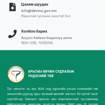
Цахим шуудан
info@derma.gov.mn
Яаралтай тусламж хэрэгтэй бол
Холбоо барих
Асуулт байвал бидэнлүү залга
1800-0119, 70135036
Тус эмнэлэг нь анх 1926 онд одоогийн улсын клиникийн төв
эмнэлгийн дэргэд арьс өнгөний өвчнийг эмчлэх 50 ортой тасаг
нэртэйгээр Зөвлөлт оросын эмч мэргэжилтний тусламжаар
байгуулагдан ажиллаж эхэлсэн бөгөөд 1940 оны 10 дугаар