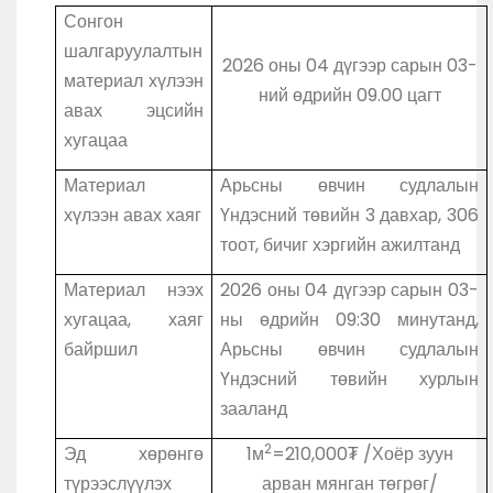
Сонгон
шалгаруулалтын
2026 оны 04 дүгээр сарын 03-
материал хүлээн
ний өдрийн 09.00 цагт
авах эцсийн
хугацаа
Материал
Арьсны өвчин судлалын
хүлээн авах хаяг
Үндэсний төвийн 3 давхар, 306
тоот, бичиг хэргийн ажилтанд
Материал нээх
2026 оны 04 дүгээр сарын 03-
хугацаа, хаяг
ны өдрийн 09:30 минутанд,
байршил
Арьсны өвчин судлалын
Үндэсний төвийн хурлын
зааланд
2
Эд хөрөнгө
1м
=210,000₮ /Хоёр зуун
түрээслүүлэх
арван мянган төгрөг/