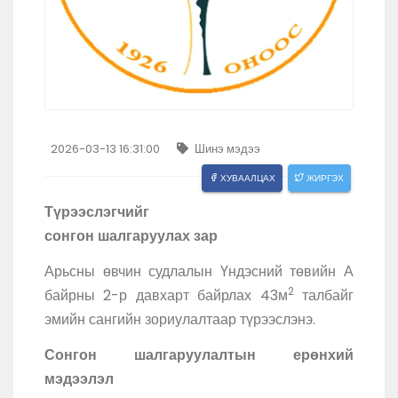
2026-03-13 16:31:00
Шинэ мэдээ
ХУВААЛЦАХ
ЖИРГЭХ
Түрээслэгчийг
сонгон шалгаруулах зар
Арьсны өвчин судлалын Үндэсний төвийн А
2
байрны 2-р давхарт байрлах 43м
талбайг
эмийн сангийн зориулалтаар түрээслэнэ.
Сонгон шалгаруулалтын ерөнхий
мэдээлэл