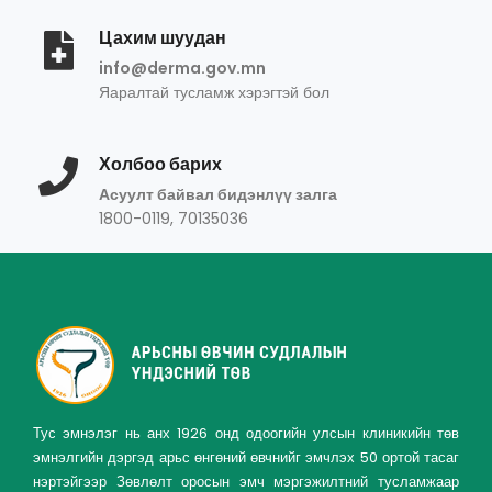
Цахим шуудан
info@derma.gov.mn
Яаралтай тусламж хэрэгтэй бол
Холбоо барих
Асуулт байвал бидэнлүү залга
1800-0119, 70135036
Тус эмнэлэг нь анх 1926 онд одоогийн улсын клиникийн төв
эмнэлгийн дэргэд арьс өнгөний өвчнийг эмчлэх 50 ортой тасаг
нэртэйгээр Зөвлөлт оросын эмч мэргэжилтний тусламжаар