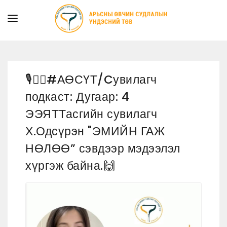
ТАНИЛЦУУЛГА
ТУСЛАМЖ ҮЙЛЧИЛГЭЭ
🎙👩‍⚕️#АӨСҮТ/Cувилагч
ХУУЛЬ ЭРХ ЗҮЙ
подкаст: Дугаар: 4
МЭДЭЭ
ЭЭЯТТасгийн сувилагч
ИЛ ТОД БАЙДАЛ
Х.Одсүрэн "ЭМИЙН ГАЖ
СУРГАЛТЫН АЛБА
НӨЛӨӨ” сэвдээр мэдээлэл
хүргэж байна.🙌