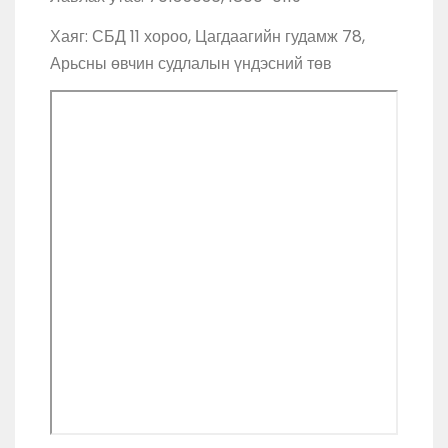
Хаяг: СБД 11 хороо, Цагдаагийн гудамж 78,
Арьсны өвчин судлалын үндэсний төв