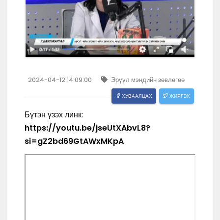
2024-04-12 14:09:00
Эрүүл мэндийн зөвлөгөө
ХУВААЛЦАХ
ЖИРГЭХ
Бүтэн үзэх линк:
https://youtu.be/jseUtXAbvL8?
si=gZ2bd69GtAWxMKpA