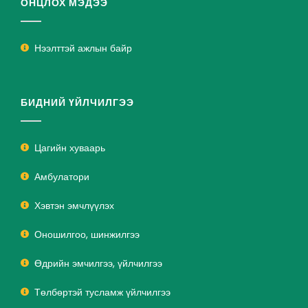
ОНЦЛОХ МЭДЭЭ
Нээлттэй ажлын байр
БИДНИЙ ҮЙЛЧИЛГЭЭ
Цагийн хуваарь
Амбулатори
Хэвтэн эмчлүүлэх
Оношилгоо, шинжилгээ
Өдрийн эмчилгээ, үйлчилгээ
Төлбөртэй тусламж үйлчилгээ