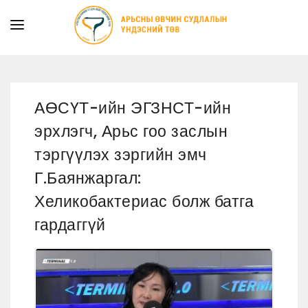
ТАНИЛЦУУЛГА
ТУСЛАМЖ ҮЙЛЧИЛГЭЭ
АӨСҮТ-ийн ЭГЗНСТ-ийн
ХУУЛЬ ЭРХ ЗҮЙ
эрхлэгч, Арьс гоо заслын
МЭДЭЭ
тэргүүлэх зэргийн эмч
ИЛ ТОД БАЙДАЛ
Г.Баянжаргал:
СУРГАЛТЫН АЛБА
Хеликобактериас болж батга
гардаггүй