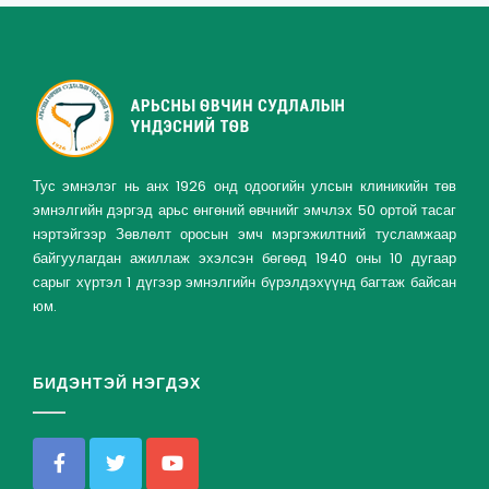
Тус эмнэлэг нь анх 1926 онд одоогийн улсын клиникийн төв
эмнэлгийн дэргэд арьс өнгөний өвчнийг эмчлэх 50 ортой тасаг
нэртэйгээр Зөвлөлт оросын эмч мэргэжилтний тусламжаар
байгуулагдан ажиллаж эхэлсэн бөгөөд 1940 оны 10 дугаар
сарыг хүртэл 1 дүгээр эмнэлгийн бүрэлдэхүүнд багтаж байсан
юм.
БИДЭНТЭЙ НЭГДЭХ