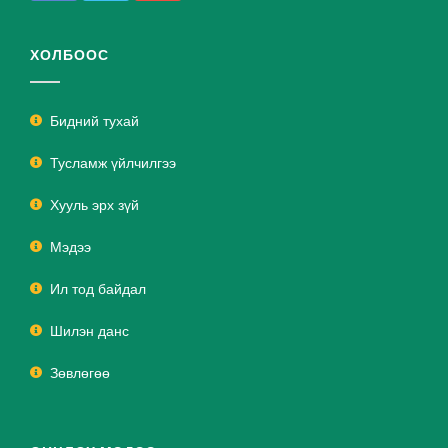
ХОЛБООС
Бидний тухай
Тусламж үйлчилгээ
Хууль эрх зүй
Мэдээ
Ил тод байдал
Шилэн данс
Зөвлөгөө