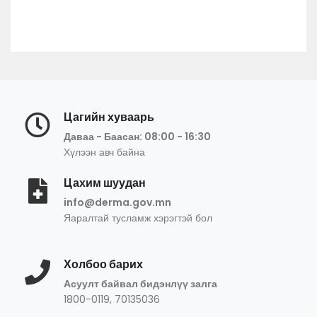
Цагийн хуваарь
Даваа - Баасан: 08:00 - 16:30
Хүлээн авч байна
Цахим шуудан
info@derma.gov.mn
Яаралтай тусламж хэрэгтэй бол
Холбоо барих
Асуулт байвал бидэнлүү залга
1800-0119, 70135036