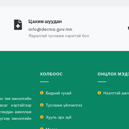
Цахим шуудан
info@derma.gov.mn
Яаралтай тусламж хэрэгтэй бол
ХОЛБООС
ОНЦЛОХ МЭД
Бидний тухай
Нээлттэй аж
йн төв эмнэлгийн
саг нэртэйгээр
Тусламж үйлчилгээ
улагдан ажиллаж
Хууль эрх зүй
дүгээр эмнэлгийн