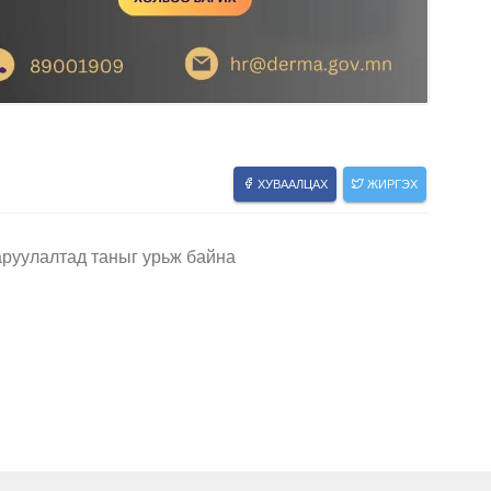
ХУВААЛЦАХ
ЖИРГЭХ
руулалтад таныг урьж байна