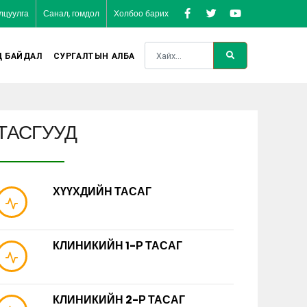
лцуулга
Санал, гомдол
Холбоо барих
Д БАЙДАЛ
СУРГАЛТЫН АЛБА
ТАСГУУД
ХҮҮХДИЙН ТАСАГ
КЛИНИКИЙН 1-Р ТАСАГ
КЛИНИКИЙН 2-Р ТАСАГ