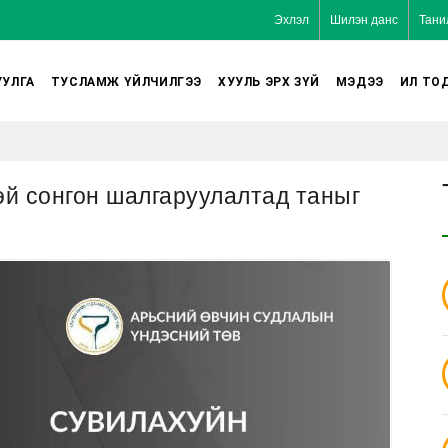
Эхлэл
Шилэн данс
Тани
УЛГА
ТУСЛАМЖ ҮЙЛЧИЛГЭЭ
ХУУЛЬ ЭРХ ЗҮЙ
МЭДЭЭ
ИЛ ТО
й сонгон шалгаруулалтад таныг