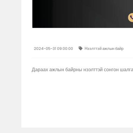
2024-05-31 09:00:00
Нээлттэй ажлын байр
Дараах ажлын байрны нээлттэй сонгон шалга