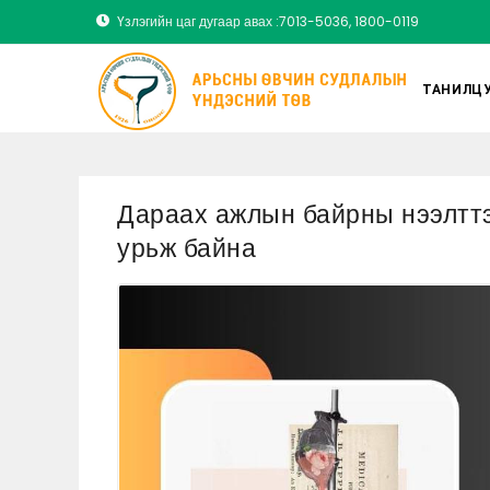
Үзлэгийн цаг дугаар авах :7013-5036, 1800-0119
ТАНИЛЦУ
Дараах ажлын байрны нээлттэ
урьж байна