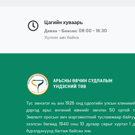
Цагийн хуваарь
Даваа - Баасан: 08:00 - 16:30
Хүлээн авч байна
Тус эмнэлэг нь анх 1926 онд одоогийн улсын клиники
дэргэд арьс өнгөний өвчнийг эмчлэх 50 ортой та
Зөвлөлт оросын эмч мэргэжилтний тусламжаар байгу
эхэлсэн бөгөөд 1940 оны 10 дугаар сарыг хүртэл 1 
бүрэлдэхүүнд багтаж байсан юм.