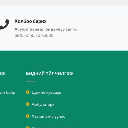
Холбоо барих
Асуулт байвал бидэнлүү залга
1800-0119, 70135036
ЭЭ
БИДНИЙ ҮЙЛЧИЛГЭЭ
лын байр
Цагийн хуваарь
Амбулатори
Хэвтэн эмчлүүлэх